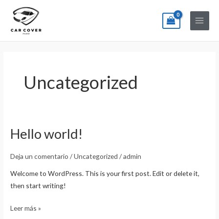
Ir
Main
al
Menu
contenido
Uncategorized
Hello world!
Hello
world!
Deja un comentario
/
Uncategorized
/
admin
Welcome to WordPress. This is your first post. Edit or delete it,
then start writing!
Leer más »