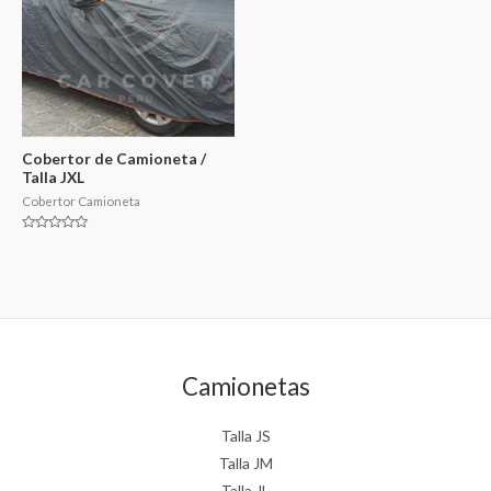
Cobertor de Camioneta /
Talla JXL
Cobertor Camioneta
Valorado
en
0
de
5
Camionetas
Talla JS
Talla JM
Talla JL