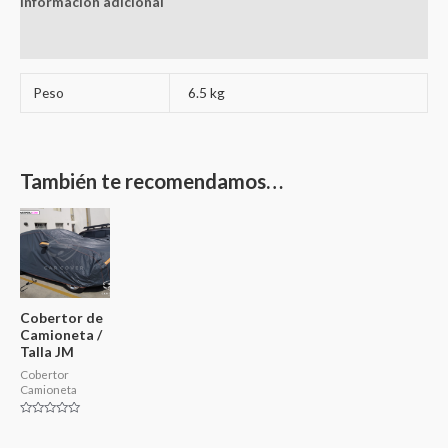
Información adicional
Valoraciones (0)
Peso
6.5 kg
También te recomendamos…
Cobertor de
Camioneta /
Talla JM
Cobertor
Camioneta
Valorado
en
0