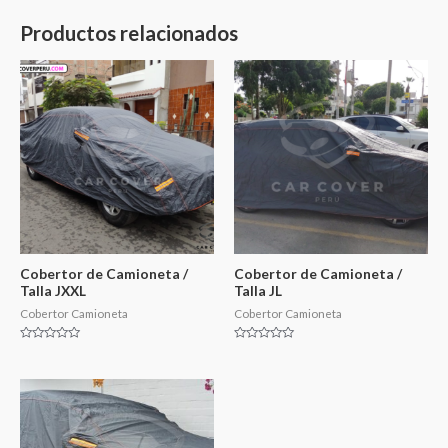
de
5
Productos relacionados
Cobertor de Camioneta /
Cobertor de Camioneta /
Talla JXXL
Talla JL
Cobertor Camioneta
Cobertor Camioneta
Valorado
Valorado
en
en
0
0
de
de
5
5