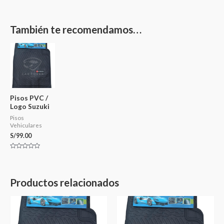
También te recomendamos…
Pisos PVC /
Logo Suzuki
Pisos
Vehiculares
S/
99.00
Valorado
en
0
de
5
Productos relacionados