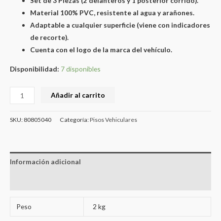
Set de 3 Piezas (2 delanteros y 1 posterior corrido).
Material 100% PVC, resistente al agua y arañones.
Adaptable a cualquier superficie (viene con indicadores
de recorte).
Cuenta con el logo de la marca del vehículo.
Disponibilidad:
7 disponibles
Añadir al carrito
SKU:
80805040
Categoría:
Pisos Vehiculares
Información adicional
Valoraciones (0)
Peso
2 kg