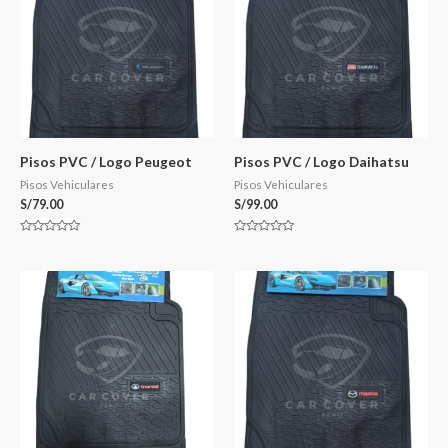
Pisos PVC / Logo Peugeot
Pisos PVC / Logo Daihatsu
Pisos Vehiculares
Pisos Vehiculares
S/
79.00
S/
99.00
Valorado
Valorado
en
en
0
0
de
de
5
5