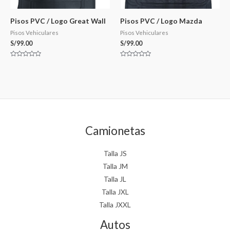
Pisos PVC / Logo Great Wall
Pisos PVC / Logo Mazda
Pisos Vehiculares
Pisos Vehiculares
S/
99.00
S/
99.00
Valorado
Valorado
en
en
0
0
de
de
5
5
Camionetas
Talla JS
Talla JM
Talla JL
Talla JXL
Talla JXXL
Autos