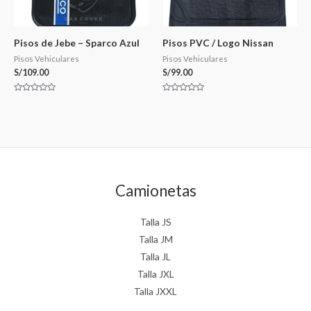
Pisos de Jebe – Sparco Azul
Pisos PVC / Logo Nissan
Pisos Vehiculares
Pisos Vehiculares
S/
109.00
S/
99.00
Valorado
Valorado
en
en
0
0
de
de
5
5
Camionetas
Talla JS
Talla JM
Talla JL
Talla JXL
Talla JXXL