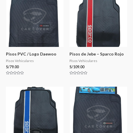
Pisos PVC / Logo Daewoo
Pisos de Jebe – Sparco Rojo
Pisos Vehiculares
Pisos Vehiculares
S/
79.00
S/
109.00
Valorado
Valorado
en
en
0
0
de
de
5
5