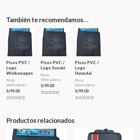
También te recomendamos…
Pisos PVC /
Pisos PVC /
Pisos PVC /
Logo
Logo Suzuki
Logo
Wolkswagen
Hyundai
Pisos
Vehiculares
Pisos
Pisos
Vehiculares
Vehiculares
S/
99.00
S/
99.00
S/
99.00
Valorado
en
Valorado
Valorado
0
en
en
de
0
0
5
de
de
5
5
Productos relacionados